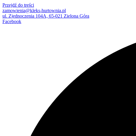
Przejdź do treści
zamowienia@kleks-hurtownia.pl
ul. Zjednoczenia 104A, 65-021 Zielona Góra
Facebook