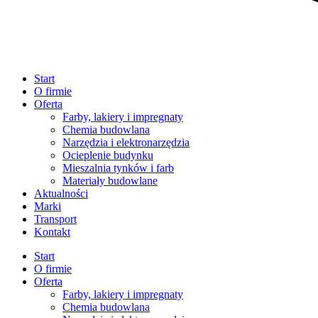
Start
O firmie
Oferta
Farby, lakiery i impregnaty
Chemia budowlana
Narzędzia i elektronarzędzia
Ocieplenie budynku
Mieszalnia tynków i farb
Materiały budowlane
Aktualności
Marki
Transport
Kontakt
Start
O firmie
Oferta
Farby, lakiery i impregnaty
Chemia budowlana