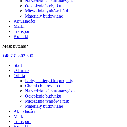
Narzędzia i elektronarzędzia
Ocieplenie budynku
Mieszalnia tynków i farb
Materiały budowlane
Aktualności
Marki
Transport
Kontakt
Masz pytania?
+48 731 802 300
Start
O firmie
Oferta
Farby, lakiery i impregnaty
Chemia budowlana
Narzędzia i elektronarzędzia
Ocieplenie budynku
Mieszalnia tynków i farb
Materiały budowlane
Aktualności
Marki
Transport
Kontakt